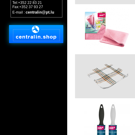
Tel:+352 22 83 21
Fax:+352 37 93 27
centralin@pt.lu
E-mail :