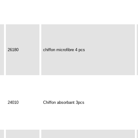
26180
chiffon microfibre 4 pcs
24010
Chiffon absorbant 3pcs