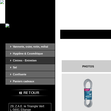
Vannerie, osier, rotin, métal
Hygiène & Cosmétique
Cintres - Entretien
photos
Sel
Confiserie
Paniers cadeaux
29, Z.A.E. le Triangle Vert
L-5691 Ellange