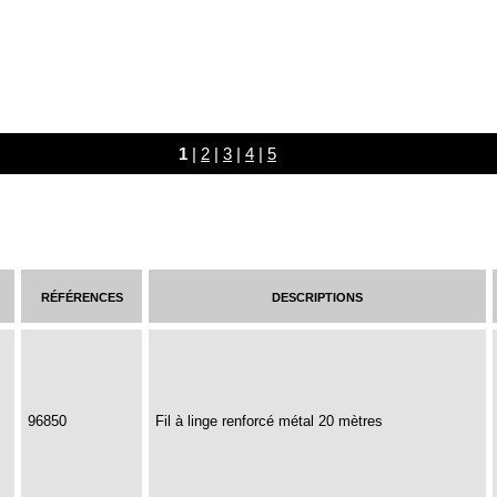
1
|
2
|
3
|
4
|
5
références
descriptions
96850
Fil à linge renforcé métal 20 mètres