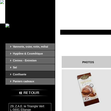
Vannerie, osier, rotin, métal
Hygiène & Cosmétique
Cintres - Entretien
photos
Sel
Confiserie
Paniers cadeaux
29, Z.A.E. le Triangle Vert
L-5691 Ellange