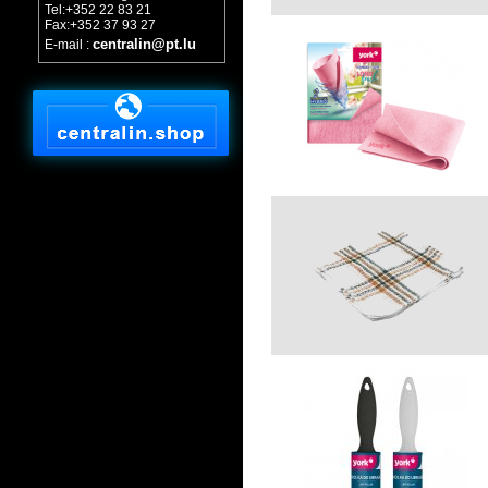
Tel:+352 22 83 21
Fax:+352 37 93 27
centralin@pt.lu
E-mail :