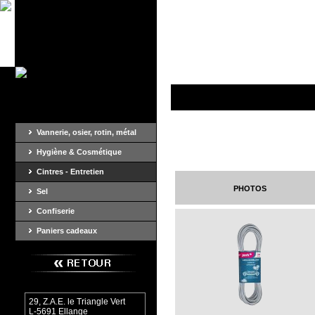
Vannerie, osier, rotin, métal
Hygiène & Cosmétique
Cintres - Entretien
photos
Sel
Confiserie
Paniers cadeaux
29, Z.A.E. le Triangle Vert
L-5691 Ellange