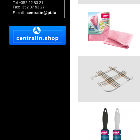
Tel:+352 22 83 21
Fax:+352 37 93 27
centralin@pt.lu
E-mail :