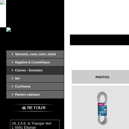
Vannerie, osier, rotin, métal
Hygiène & Cosmétique
Cintres - Entretien
photos
Sel
Confiserie
Paniers cadeaux
29, Z.A.E. le Triangle Vert
L-5691 Ellange