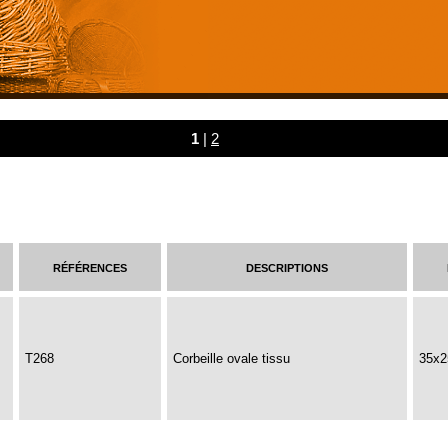
1
|
2
références
descriptions
T268
Corbeille ovale tissu
35x