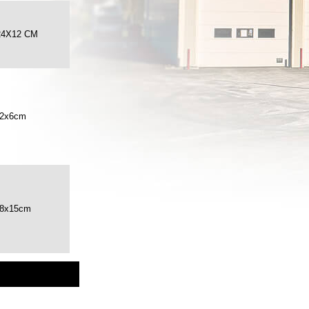
24X12 CM
22x6cm
18x15cm