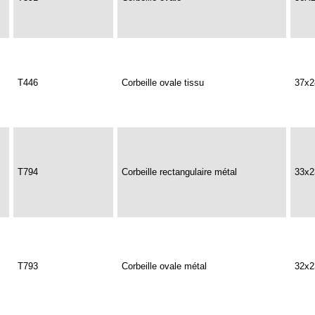
T446
Corbeille ovale tissu
37x2
T794
Corbeille rectangulaire métal
33x2
T793
Corbeille ovale métal
32x2