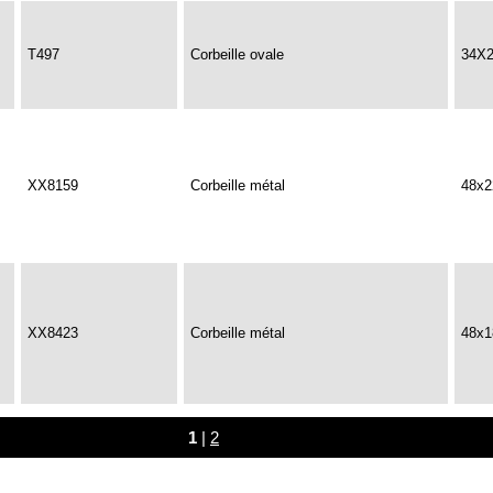
T497
Corbeille ovale
34X
XX8159
Corbeille métal
48x
XX8423
Corbeille métal
48x
1
|
2