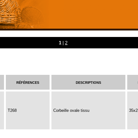
1
|
2
références
descriptions
T268
Corbeille ovale tissu
35x