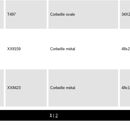
T497
Corbeille ovale
34X
XX8159
Corbeille métal
48x
XX8423
Corbeille métal
48x
1
|
2