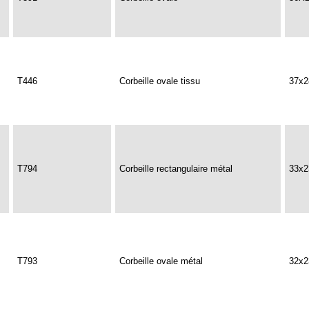
T446
Corbeille ovale tissu
37x2
T794
Corbeille rectangulaire métal
33x2
T793
Corbeille ovale métal
32x2