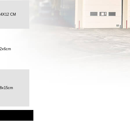
24X12 CM
22x6cm
18x15cm