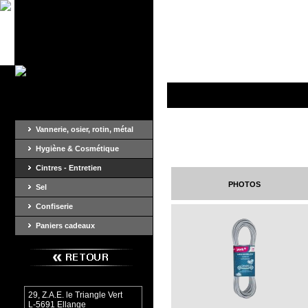
Vannerie, osier, rotin, métal
Hygiène & Cosmétique
Cintres - Entretien
photos
Sel
Confiserie
Paniers cadeaux
29, Z.A.E. le Triangle Vert
L-5691 Ellange