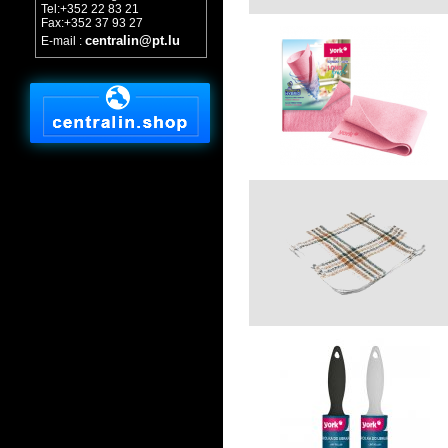
Tel:+352 22 83 21
Fax:+352 37 93 27
centralin@pt.lu
E-mail :