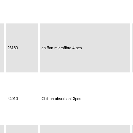
26180
chiffon microfibre 4 pcs
24010
Chiffon absorbant 3pcs