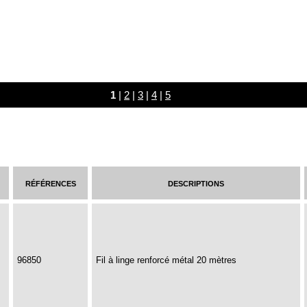
1
|
2
|
3
|
4
|
5
références
descriptions
96850
Fil à linge renforcé métal 20 mètres