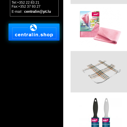
Tel:+352 22 83 21
Fax:+352 37 93 27
centralin@pt.lu
E-mail :