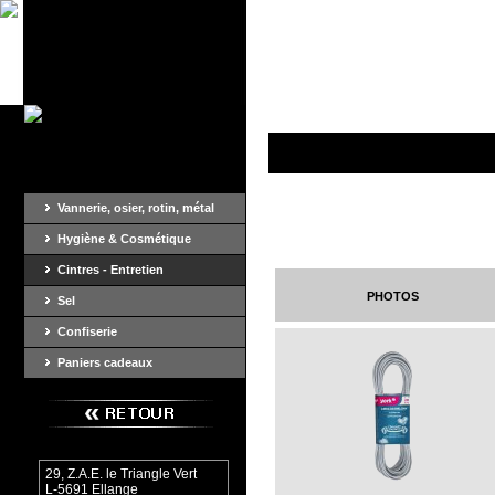
Vannerie, osier, rotin, métal
Hygiène & Cosmétique
Cintres - Entretien
photos
Sel
Confiserie
Paniers cadeaux
29, Z.A.E. le Triangle Vert
L-5691 Ellange