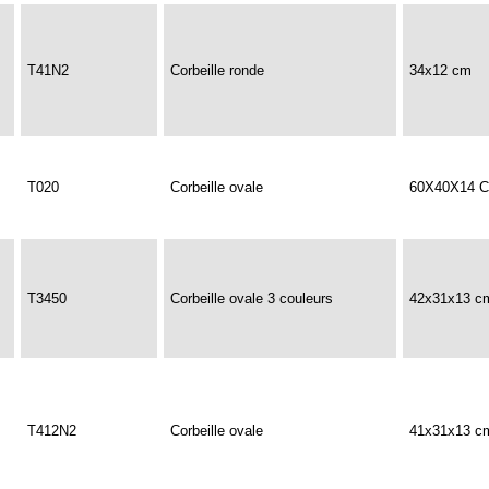
T41N2
Corbeille ronde
34x12 cm
T020
Corbeille ovale
60X40X14 
T3450
Corbeille ovale 3 couleurs
42x31x13 c
T412N2
Corbeille ovale
41x31x13 c