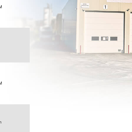
M
m
M
m