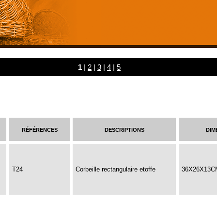
1
|
2
|
3
|
4
|
5
références
descriptions
dim
T24
Corbeille rectangulaire etoffe
36X26X13C