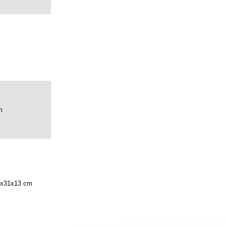
m
2x31x13 cm