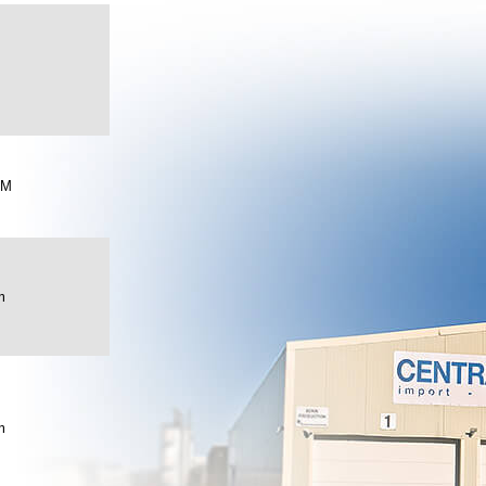
CM
m
m