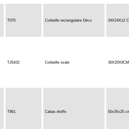
T070
Corbeille rectangulaire Déco
34X24X12 
T25432
Corbeille ovale
30X20X8CM
T961
Cabas étoffe
50x35x25 c