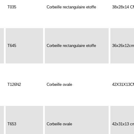
T035
Corbeille rectangulaire etoffe
38x28x14 C
T645
Corbeille rectangulaire etoffe
36x26x12c
T126N2
Corbeille ovale
42X31X13C
T653
Corbeille ovale
42x31x13 c