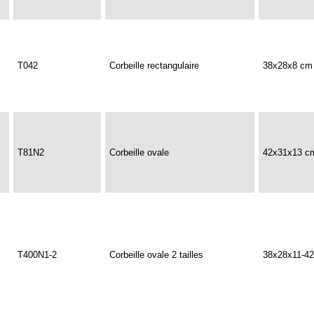
T042
Corbeille rectangulaire
38x28x8 cm
T81N2
Corbeille ovale
42x31x13 c
T400N1-2
Corbeille ovale 2 tailles
38x28x11-4