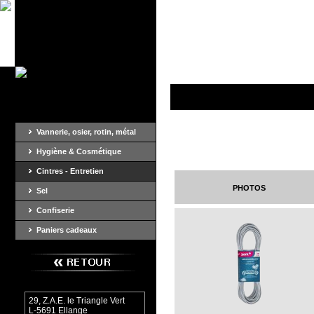
Vannerie, osier, rotin, métal
Hygiène & Cosmétique
Cintres - Entretien
photos
Sel
Confiserie
Paniers cadeaux
29, Z.A.E. le Triangle Vert
L-5691 Ellange