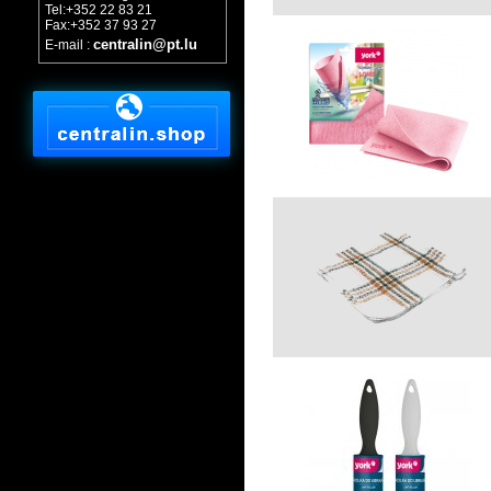
Tel:+352 22 83 21
Fax:+352 37 93 27
centralin@pt.lu
E-mail :