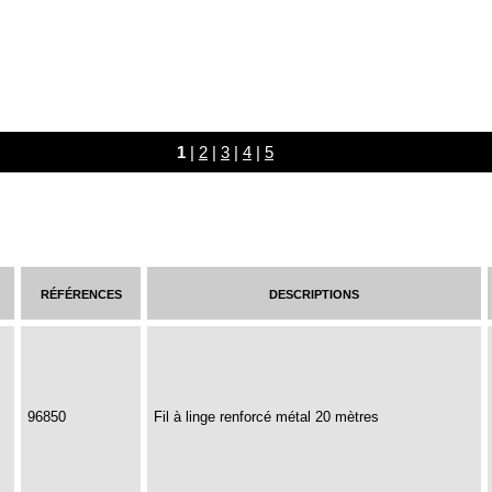
1
|
2
|
3
|
4
|
5
références
descriptions
96850
Fil à linge renforcé métal 20 mètres