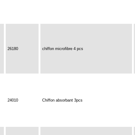
26180
chiffon microfibre 4 pcs
24010
Chiffon absorbant 3pcs