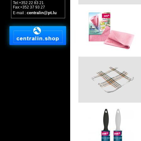
Tel:+352 22 83 21
Fax:+352 37 93 27
centralin@pt.lu
E-mail :