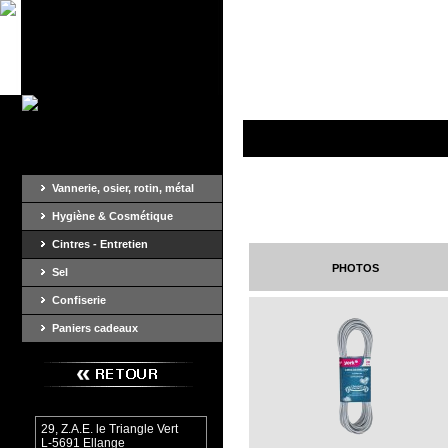
Vannerie, osier, rotin, métal
Hygiène & Cosmétique
Cintres - Entretien
photos
Sel
Confiserie
Paniers cadeaux
29, Z.A.E. le Triangle Vert
L-5691 Ellange