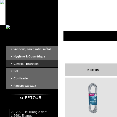
Vannerie, osier, rotin, métal
Hygiène & Cosmétique
Cintres - Entretien
photos
Sel
Confiserie
Paniers cadeaux
29, Z.A.E. le Triangle Vert
L-5691 Ellange