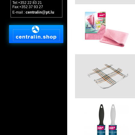
Tel:+352 22 83 21
Fax:+352 37 93 27
centralin@pt.lu
E-mail :