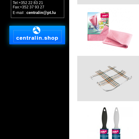
Tel:+352 22 83 21
Fax:+352 37 93 27
centralin@pt.lu
E-mail :