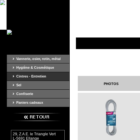
Vannerie, osier, rotin, métal
Hygiène & Cosmétique
Cintres - Entretien
photos
Sel
Confiserie
Paniers cadeaux
29, Z.A.E. le Triangle Vert
L-5691 Ellange