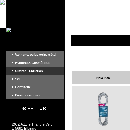
Vannerie, osier, rotin, métal
Hygiène & Cosmétique
Cintres - Entretien
photos
Sel
Confiserie
Paniers cadeaux
29, Z.A.E. le Triangle Vert
L-5691 Ellange