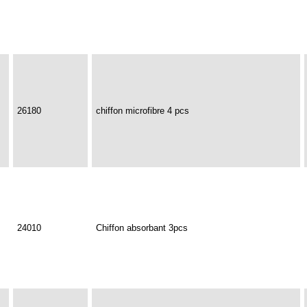
26180
chiffon microfibre 4 pcs
24010
Chiffon absorbant 3pcs