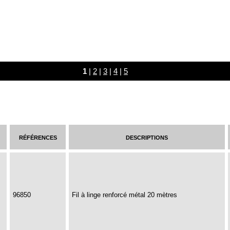
1
|
2
|
3
|
4
|
5
références
descriptions
96850
Fil à linge renforcé métal 20 mètres