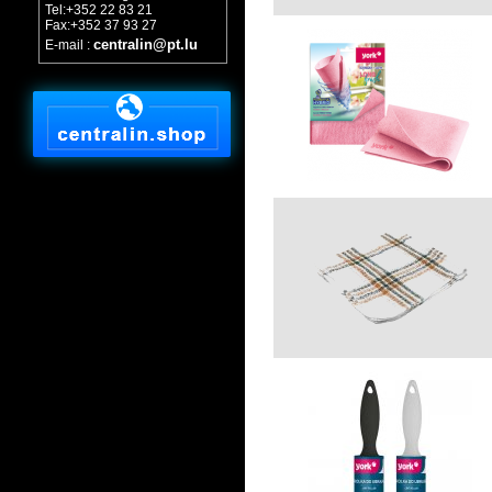
Tel:+352 22 83 21
Fax:+352 37 93 27
centralin@pt.lu
E-mail :