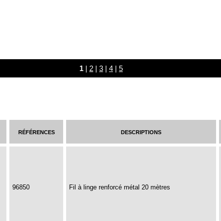
1
|
2
|
3
|
4
|
5
références
descriptions
96850
Fil à linge renforcé métal 20 mètres