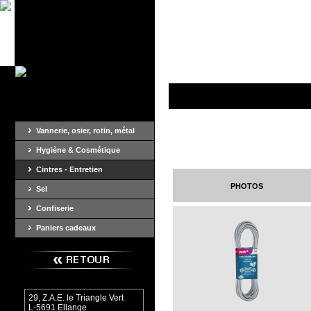
Vannerie, osier, rotin, métal
Hygiène & Cosmétique
Cintres - Entretien
photos
Sel
Confiserie
Paniers cadeaux
29, Z.A.E. le Triangle Vert
L-5691 Ellange