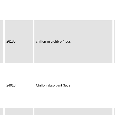
26180
chiffon microfibre 4 pcs
24010
Chiffon absorbant 3pcs