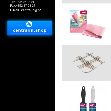
Tel:+352 22 83 21
Fax:+352 37 93 27
centralin@pt.lu
E-mail :